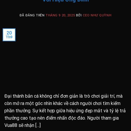
ĐÃ ĐĂNG TRÊN
THÁNG 9 20, 2025
BỞI
CEO NHƯ QUỲNH
20
Th9
Đại thánh bắn cá không chỉ đơn giản là trò chơi giải trí, mà
còn mở ra một góc nhìn khác về cách người chơi tìm kiếm
phần thưởng. Sự kết hợp giữa hiệu ứng đẹp mắt và tỷ lệ trả
thưởng cao tạo nên điểm nhấn độc đáo. Người tham gia
Vua88 sẽ nhận […]