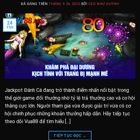
ĐÃ ĐĂNG TRÊN
THÁNG 9 24, 2025
BỞI
CEO NHƯ QUỲNH
24
Th9
Jackpot Đánh Cá đang trở thành điểm nhấn nổi bật trong
thế giới game đổi thưởng nhờ tỷ lệ trả thưởng cao và cơ hội
thắng cực lớn. Người tham gia vừa được giải trí vừa có cơ
hội chinh phục những khoản thưởng hấp dẫn. Hãy tiếp tục
theo dõi Vua88 để tìm hiểu […]
TIẾP TỤC ĐỌC
→