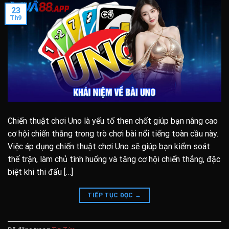
23
Th9
Chiến thuật chơi Uno là yếu tố then chốt giúp bạn nâng cao
cơ hội chiến thắng trong trò chơi bài nổi tiếng toàn cầu này.
Việc áp dụng chiến thuật chơi Uno sẽ giúp bạn kiểm soát
thế trận, làm chủ tình huống và tăng cơ hội chiến thắng, đặc
biệt khi thi đấu […]
TIẾP TỤC ĐỌC
→