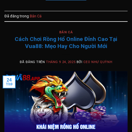
Đã đăng trong
Bắn Cá
BẮN CÁ
Cách Chơi Rồng Hổ Online Đỉnh Cao Tại
Vua88: Mẹo Hay Cho Người Mới
ĐÃ ĐĂNG TRÊN
THÁNG 9 24, 2025
BỞI
CEO NHƯ QUỲNH
24
Th9