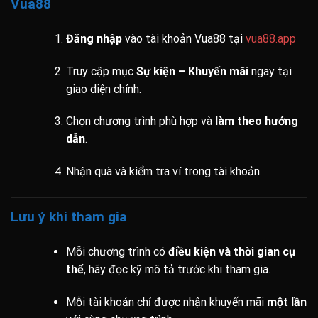
Vua88
Đăng nhập
vào tài khoản Vua88 tại
vua88.app
Truy cập mục
Sự kiện – Khuyến mãi
ngay tại
giao diện chính.
Chọn chương trình phù hợp và
làm theo hướng
dẫn
.
Nhận quà và kiểm tra ví trong tài khoản.
Lưu ý khi tham gia
Mỗi chương trình có
điều kiện và thời gian cụ
thể
, hãy đọc kỹ mô tả trước khi tham gia.
Mỗi tài khoản chỉ được nhận khuyến mãi
một lần