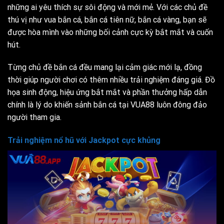
những ai yêu thích sự sôi động và mới mẻ. Với các chủ đề
thú vị như vua bắn cá, bắn cá tiên nữ, bắn cá vàng, bạn sẽ
được hòa mình vào những bối cảnh cực kỳ bắt mắt và cuốn
hút.
Từng chủ đề bắn cá đều mang lại cảm giác mới lạ, đồng
thời giúp người chơi có thêm nhiều trải nghiệm đáng giá. Đồ
họa sinh động, hiệu ứng bắt mắt và phần thưởng hấp dẫn
chính là lý do khiến sảnh bắn cá tại VUA88 luôn đông đảo
người tham gia.
Trải nghiệm nổ hũ với Jackpot cực khủng