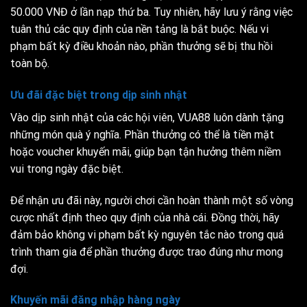
50.000 VNĐ ở lần nạp thứ ba. Tuy nhiên, hãy lưu ý rằng việc
tuân thủ các quy định của nền tảng là bắt buộc. Nếu vi
phạm bất kỳ điều khoản nào, phần thưởng sẽ bị thu hồi
toàn bộ.
Ưu đãi đặc biệt trong dịp sinh nhật
Vào dịp sinh nhật của các hội viên, VUA88 luôn dành tặng
những món quà ý nghĩa. Phần thưởng có thể là tiền mặt
hoặc voucher khuyến mãi, giúp bạn tận hưởng thêm niềm
vui trong ngày đặc biệt.
Để nhận ưu đãi này, người chơi cần hoàn thành một số vòng
cược nhất định theo quy định của nhà cái. Đồng thời, hãy
đảm bảo không vi phạm bất kỳ nguyên tắc nào trong quá
trình tham gia để phần thưởng được trao đúng như mong
đợi.
Khuyến mãi đăng nhập hàng ngày