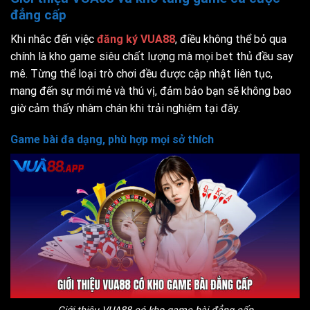
đẳng cấp
Khi nhắc đến việc
đăng ký VUA88
, điều không thể bỏ qua
chính là kho game siêu chất lượng mà mọi bet thủ đều say
mê. Từng thể loại trò chơi đều được cập nhật liên tục,
mang đến sự mới mẻ và thú vị, đảm bảo bạn sẽ không bao
giờ cảm thấy nhàm chán khi trải nghiệm tại đây.
Game bài đa dạng, phù hợp mọi sở thích