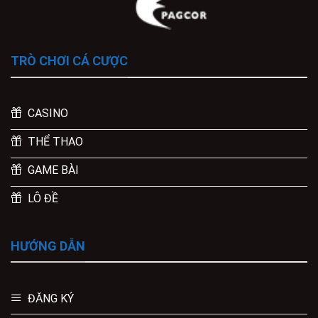
TRÒ CHƠI CÁ CƯỢC
CASINO
THỂ THAO
GAME BÀI
LÔ ĐỀ
HƯỚNG DẪN
ĐĂNG KÝ