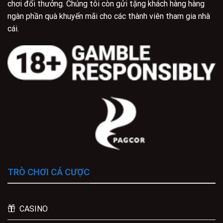
chơi đổi thưởng. Chúng tôi còn gửi tặng khách hàng hàng
ngàn phần quà khuyến mãi cho các thành viên tham gia nhà
cái.
TRÒ CHƠI CÁ CƯỢC
CASINO