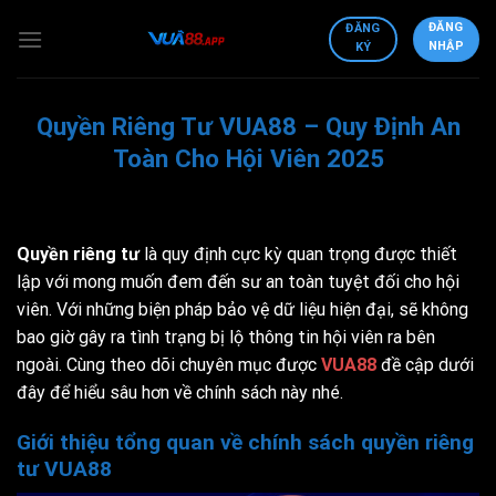
Chuyển
ĐĂNG
ĐĂNG
đến
NHẬP
KÝ
nội
dung
Quyền Riêng Tư VUA88 – Quy Định An
Toàn Cho Hội Viên 2025
Quyền riêng tư
là quy định cực kỳ quan trọng được thiết
lập với mong muốn đem đến sư an toàn tuyệt đối cho hội
viên. Với những biện pháp bảo vệ dữ liệu hiện đại, sẽ không
bao giờ gây ra tình trạng bị lộ thông tin hội viên ra bên
ngoài. Cùng theo dõi chuyên mục được
VUA88
đề cập dưới
đây để hiểu sâu hơn về chính sách này nhé.
Giới thiệu tổng quan về chính sách quyền riêng
tư VUA88