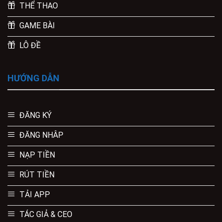
THỂ THAO
GAME BÀI
LÔ ĐỀ
HƯỚNG DẪN
ĐĂNG KÝ
ĐĂNG NHÂP
NẠP TIỀN
RÚT TIỀN
TẢI APP
TÁC GIẢ & CEO