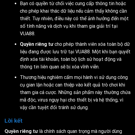
Bạn có quyền từ chối việc cung cấp thông tin hoặc
cho phép khai thác dữ liệu nếu cảm thấy không cần
thiết. Tuy nhiên, điều này có thể ảnh hưởng đến một
số tính năng và dịch vụ khi tham gia giải trí tại
VUA88.
Quyền riêng tư
cho phép thành viên xóa toàn bộ dữ
liệu đang được lưu trữ tại VUA88. Một khi bạn quyết
định xóa tài khoản, toàn bộ lịch sử hoạt động và
thông tin liên quan sẽ bị xóa vĩnh viễn.
Thương hiệu nghiêm cấm mọi hành vi sử dụng công
cụ gian lận hoặc can thiệp vào kết quả trò chơi khi
tham gia cá cược. Những sản phẩm này thường chứa
mã độc, virus nguy hại cho thiết bị và hệ thống, vì
vậy cần tuyệt đối tránh sử dụng.
Lời kết
Quyền riêng tư
là chính sách quan trọng mà người dùng