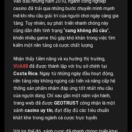
Vào đầu những năm 2010, ngành công nghiệp
casino đã trải qua những bước chuyển mình mạnh
mẽ khi nhu cầu giải trí của người chơi ngày càng gia
tăng. Tuy nhiên, sự phát triển nhanh chóng này
cũng dẫn đến tình trạng “
cung không đủ cầu
”,
khiến nhiều game thủ gặp khó khăn trong việc tìm
kiếm một nền tảng cá cược chất lượng.
Nhận thấy tiềm năng và xu hướng thị trường,
VUA88
đã được thành lập với trụ sở chính tại
Costa Rica
. Ngay từ những ngày đầu hoạt động,
nền tảng này không ngừng cải tiến và nâng cấp hệ
thống sản phẩm nhằm đáp ứng tốt nhất nhu cầu
của người dùng. Chỉ sau gần một năm vận hành,
trang web đã được
GEOTRUST
công nhận là một
sảnh
casino uy tín
, đạt đầy đủ các tiêu chuẩn
khắt khe trong ngành cá cược trực tuyến.
Với lợi thế đó, sảnh cược đã nhanh chóng triển khai