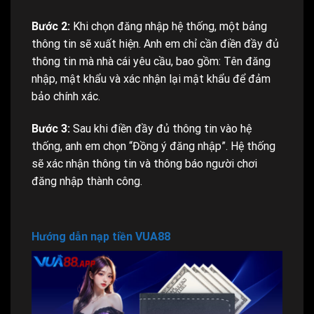
Bước 2:
Khi chọn đăng nhập hệ thống, một bảng
thông tin sẽ xuất hiện. Anh em chỉ cần điền đầy đủ
thông tin mà nhà cái yêu cầu, bao gồm: Tên đăng
nhập, mật khẩu và xác nhận lại mật khẩu để đảm
bảo chính xác.
Bước 3:
Sau khi điền đầy đủ thông tin vào hệ
thống, anh em chọn “Đồng ý đăng nhập”. Hệ thống
sẽ xác nhận thông tin và thông báo người chơi
đăng nhập thành công.
Hướng dẫn nạp tiền VUA88