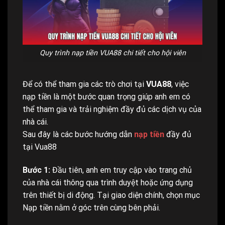
Quy trình nạp tiền VUA88 chi tiết cho hội viên
Để có thể tham gia các trò chơi tại
VUA88
, việc
nạp tiền là một bước quan trọng giúp anh em có
thể tham gia và trải nghiệm đầy đủ các dịch vụ của
nhà cái.
Sau đây là các bước hướng dẫn
nạp tiền
đầy đủ
tại Vua88
Bước 1:
Đầu tiên, anh em truy cập vào trang chủ
của nhà cái thông qua trình duyệt hoặc ứng dụng
trên thiết bị di động. Tại giao diện chính, chọn mục
Nạp tiền nằm ở góc trên cùng bên phải.