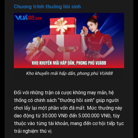
Chương trình thưởng hồi sinh
Kho khuyến mãi hấp dẫn, phong phú VUA88
Đối với những trận cá cược không may mắn, hệ
thống có chính sách “thưởng hồi sinh” giúp người
chơi lấy lại một phần vốn đã mất. Mức thưởng này
dao động từ 30.000 VNĐ đến 5.000.000 VNĐ, tùy
thuộc vào từng tài khoản, mang đến cơ hội tiếp tục
trải nghiệm thú vị.