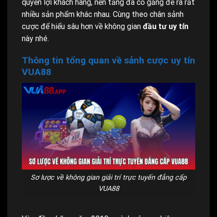
quyền lợi khách hàng, nền tảng đã cố gắng đề ra rất
nhiều sản phẩm khác nhau. Cùng theo chân sảnh
cược để hiểu sâu hơn về không gian
đầu tư uy tín
này nhé.
Thông tin tổng quan về sảnh cược uy tín
VUA88
Sơ lược về không gian giải trí trực tuyến đẳng cấp
VUA88