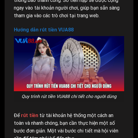
thông báo thành công. Số tiền nạp sẽ được cộng
ngay vào tài khoản người chơi, giúp bạn sẵn sàng
tham gia vào các trò chơi tại trang web.
Hướng dẫn rút tiền VUA88
Quy trình rút tiền VUA88 chi tiết cho người dùng
Để
rút tiền
từ tài khoản hệ thống một cách an
toàn và nhanh chóng, bạn cần thực hiện một số
bước đơn giản. Một vài bước chi tiết mà hội viên