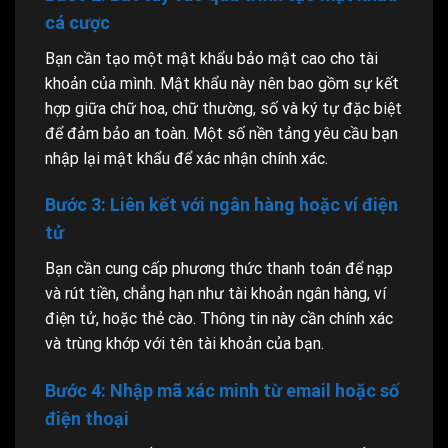
cá cược
Bạn cần tạo một mật khẩu bảo mật cao cho tài
khoản của mình. Mật khẩu này nên bao gồm sự kết
hợp giữa chữ hoa, chữ thường, số và ký tự đặc biệt
để đảm bảo an toàn. Một số nền tảng yêu cầu bạn
nhập lại mật khẩu để xác nhận chính xác.
Bước 3: Liên kết với ngân hàng hoặc ví điện
tử
Bạn cần cung cấp phương thức thanh toán để nạp
và rút tiền, chẳng hạn như tài khoản ngân hàng, ví
điện tử, hoặc thẻ cào. Thông tin này cần chính xác
và trùng khớp với tên tài khoản của bạn.
Bước 4: Nhập mã xác minh từ email hoặc số
điện thoại