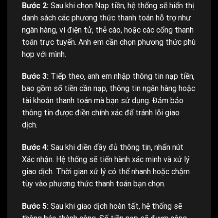
Bước 2:
Sau khi chọn Nạp tiền, hệ thống sẽ hiển thị
danh sách các phương thức thanh toán hỗ trợ như
ngân hàng, ví điện tử, thẻ cào, hoặc các cổng thanh
toán trực tuyến. Anh em cần chọn phương thức phù
hợp với mình.
Bước 3:
Tiếp theo, anh em nhập thông tin nạp tiền,
bao gồm số tiền cần nạp, thông tin ngân hàng hoặc
tài khoản thanh toán mà bạn sử dụng. Đảm bảo
thông tin được điền chính xác để tránh lỗi giao
dịch.
Bước 4:
Sau khi điền đầy đủ thông tin, nhấn nút
Xác nhận. Hệ thống sẽ tiến hành xác minh và xử lý
giao dịch. Thời gian xử lý có thể nhanh hoặc chậm
tùy vào phương thức thanh toán bạn chọn.
Bước 5:
Sau khi giao dịch hoàn tất, hệ thống sẽ