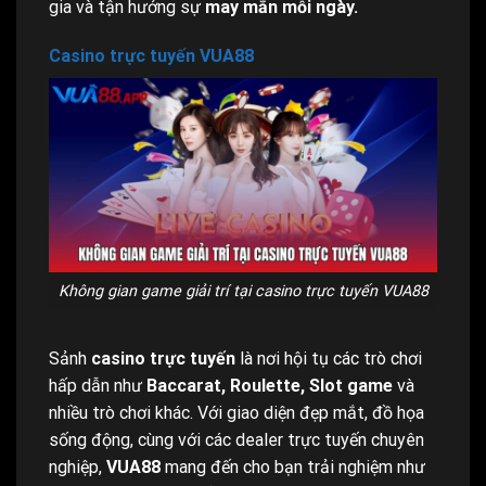
gia và tận hưởng sự
may mắn mỗi ngày.
Casino trực tuyến VUA88
Không gian game giải trí tại casino trực tuyến VUA88
Sảnh
casino trực tuyến
là nơi hội tụ các trò chơi
hấp dẫn như
Baccarat, Roulette, Slot game
và
nhiều trò chơi khác. Với giao diện đẹp mắt, đồ họa
sống động, cùng với các dealer trực tuyến chuyên
nghiệp,
VUA88
mang đến cho bạn trải nghiệm như