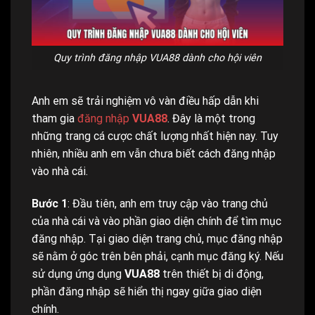
Quy trình đăng nhập VUA88 dành cho hội viên
Anh em sẽ trải nghiệm vô vàn điều hấp dẫn khi
tham gia
đăng nhập
VUA88
. Đây là một trong
những trang cá cược chất lượng nhất hiện nay. Tuy
nhiên, nhiều anh em vẫn chưa biết cách đăng nhập
vào nhà cái.
Bước 1
: Đầu tiên, anh em truy cập vào trang chủ
của nhà cái và vào phần giao diện chính để tìm mục
đăng nhập. Tại giao diện trang chủ, mục đăng nhập
sẽ nằm ở góc trên bên phải, cạnh mục đăng ký. Nếu
sử dụng ứng dụng
VUA88
trên thiết bị di động,
phần đăng nhập sẽ hiển thị ngay giữa giao diện
chính.