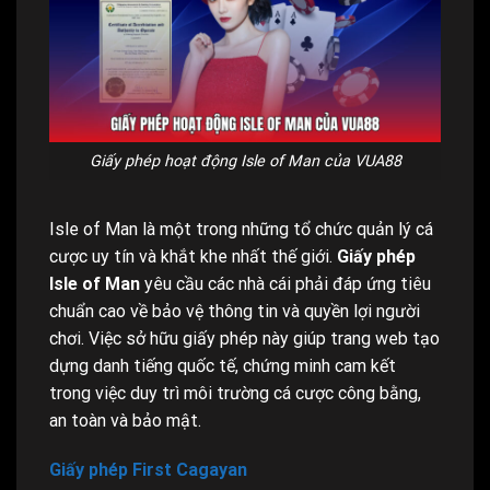
Giấy phép hoạt động Isle of Man của VUA88
Isle of Man là một trong những tổ chức quản lý cá
cược uy tín và khắt khe nhất thế giới.
Giấy phép
Isle of Man
yêu cầu các nhà cái phải đáp ứng tiêu
chuẩn cao về bảo vệ thông tin và quyền lợi người
chơi. Việc sở hữu giấy phép này giúp trang web tạo
dựng danh tiếng quốc tế, chứng minh cam kết
trong việc duy trì môi trường cá cược công bằng,
an toàn và bảo mật.
Giấy phép First Cagayan