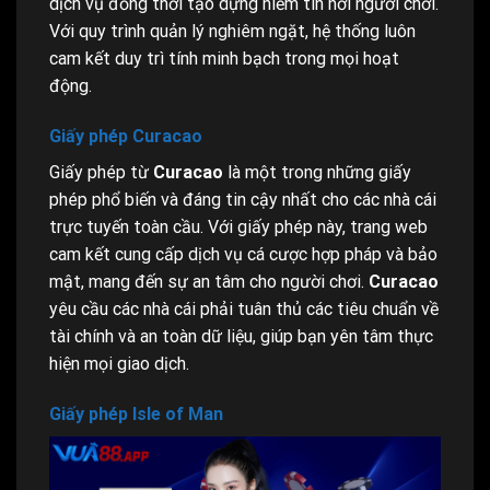
dịch vụ đồng thời tạo dựng niềm tin nơi người chơi.
Với quy trình quản lý nghiêm ngặt, hệ thống luôn
cam kết duy trì tính minh bạch trong mọi hoạt
động.
Giấy phép Curacao
Giấy phép từ
Curacao
là một trong những giấy
phép phổ biến và đáng tin cậy nhất cho các nhà cái
trực tuyến toàn cầu. Với giấy phép này, trang web
cam kết cung cấp dịch vụ cá cược hợp pháp và bảo
mật, mang đến sự an tâm cho người chơi.
Curacao
yêu cầu các nhà cái phải tuân thủ các tiêu chuẩn về
tài chính và an toàn dữ liệu, giúp bạn yên tâm thực
hiện mọi giao dịch.
Giấy phép Isle of Man