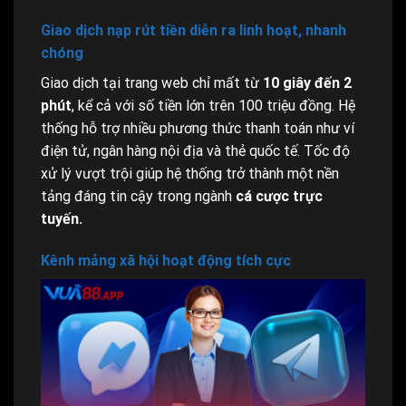
Giao dịch nạp rút tiền diễn ra linh hoạt, nhanh
chóng
Giao dịch tại trang web chỉ mất từ
10 giây đến 2
phút
, kể cả với số tiền lớn trên 100 triệu đồng. Hệ
thống hỗ trợ nhiều phương thức thanh toán như ví
điện tử, ngân hàng nội địa và thẻ quốc tế. Tốc độ
xử lý vượt trội giúp hệ thống trở thành một nền
tảng đáng tin cậy trong ngành
cá cược trực
tuyến.
Kênh mảng xã hội hoạt động tích cực