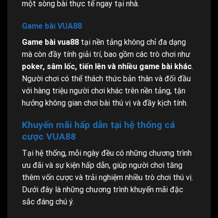
một sòng bài thực tế ngay tại nhà.
Game bài VUA88
Game bài vua88
tại nền tảng không chỉ đa dạng
mà còn đầy tính giải trí, bao gồm các trò chơi như
poker, sâm lốc, tiến lên và nhiều game bài khác
.
Người chơi có thể thách thức bản thân và đối đầu
với hàng triệu người chơi khác trên nền tảng, tận
hưởng không gian chơi bài thú vị và đầy kịch tính.
Khuyến mãi hấp dẫn tại hệ thống cá
cược VUA88
Tại hệ thống, mỗi ngày đều có những chương trình
ưu đãi và sự kiện hấp dẫn, giúp người chơi tăng
thêm vốn cược và trải nghiệm nhiều trò chơi thú vị.
Dưới đây là những chương trình khuyến mãi đặc
sắc đáng chú ý.