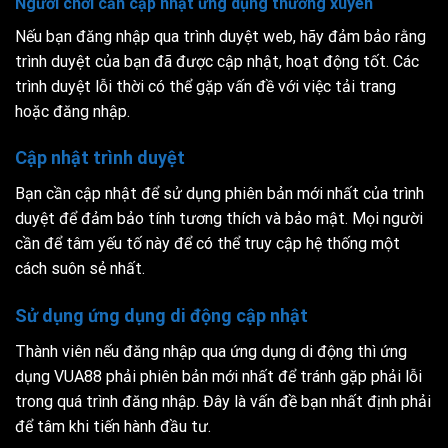
Người chơi cần cập nhật ứng dụng thường xuyên
Nếu bạn đăng nhập qua trình duyệt web, hãy đảm bảo rằng
trình duyệt của bạn đã được cập nhật, hoạt động tốt. Các
trình duyệt lỗi thời có thể gặp vấn đề với việc tải trang
hoặc đăng nhập.
Cập nhật trình duyệt
Bạn cần cập nhật để sử dụng phiên bản mới nhất của trình
duyệt để đảm bảo tính tương thích và bảo mật. Mọi người
cần để tâm yếu tố này để có thể truy cập hệ thống một
cách suôn sẻ nhất.
Sử dụng ứng dụng di động cập nhật
Thành viên nếu đăng nhập qua ứng dụng di động thì ứng
dụng VUA88 phải phiên bản mới nhất để tránh gặp phải lỗi
trong quá trình đăng nhập. Đây là vấn đề bạn nhất định phải
để tâm khi tiến hành đầu tư.