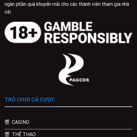
ngàn phần quà khuyến mãi cho các thành viên tham gia nhà
cái.
TRÒ CHƠI CÁ CƯỢC
CASINO
THỂ THAO