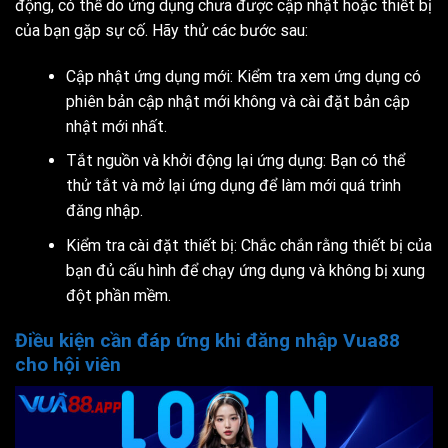
động, có thể do ứng dụng chưa được cập nhật hoặc thiết bị
của bạn gặp sự cố. Hãy thử các bước sau:
Cập nhật ứng dụng mới: Kiểm tra xem ứng dụng có
phiên bản cập nhật mới không và cài đặt bản cập
nhật mới nhất.
Tắt nguồn và khởi động lại ứng dụng: Bạn có thể
thử tắt và mở lại ứng dụng để làm mới quá trình
đăng nhập.
Kiểm tra cài đặt thiết bị: Chắc chắn rằng thiết bị của
bạn đủ cấu hình để chạy ứng dụng và không bị xung
đột phần mềm.
Điều kiện cần đáp ứng khi đăng nhập Vua88
cho hội viên