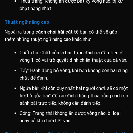
Thua trắng: Không ăn được bất kỳ vòng nào, bị xử
phạt nặng nhất.
Thuật ngữ nâng cao
Ngoài ra trong
cách chơi bài cát tê
bạn có thể sẽ gặp
thêm những thuật ngữ nâng cao khác như:
Chất chủ: Chất của lá bài được đánh ra đầu tiên ở
vòng 1, có vai trò quyết định chiến thuật của cả ván.
Tẩy: Hành động bỏ vòng, khi bạn không còn bài cùng
chất để đánh.
Ngửa bài: Khi còn duy nhất hai người chơi, sẽ có một
lượt “ngửa bài” để xác định thắng thua bằng cách so
sánh bài trực tiếp, không cần đánh tiếp.
Cóng: Trạng thái không ăn được vòng nào, bị loại
ngay cả khi chưa hết ván.