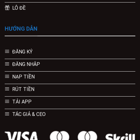
LÔ ĐỀ
HƯỚNG DẪN
ĐĂNG KÝ
ĐĂNG NHÂP
NẠP TIỀN
RÚT TIỀN
TẢI APP
TÁC GIẢ & CEO