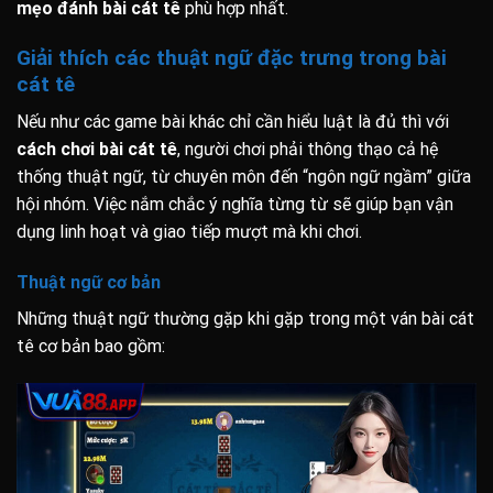
mẹo đánh bài cát tê
phù hợp nhất.
Giải thích các thuật ngữ đặc trưng trong bài
cát tê
Nếu như các game bài khác chỉ cần hiểu luật là đủ thì với
cách chơi bài cát tê
, người chơi phải thông thạo cả hệ
thống thuật ngữ, từ chuyên môn đến “ngôn ngữ ngầm” giữa
hội nhóm. Việc nắm chắc ý nghĩa từng từ sẽ giúp bạn vận
dụng linh hoạt và giao tiếp mượt mà khi chơi.
Thuật ngữ cơ bản
Những thuật ngữ thường gặp khi gặp trong một ván bài cát
tê cơ bản bao gồm: