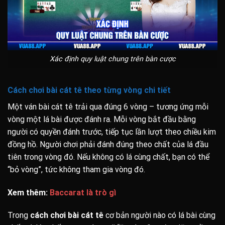
Xác định quy luật chung trên bàn cược
Cách chơi bài cát tê theo từng vòng chi tiết
Một ván bài cát tê trải qua đúng 6 vòng – tương ứng mỗi
vòng một lá bài được đánh ra. Mỗi vòng bắt đầu bằng
người có quyền đánh trước, tiếp tục lần lượt theo chiều kim
đồng hồ. Người chơi phải đánh đúng theo chất của lá đầu
tiên trong vòng đó. Nếu không có lá cùng chất, bạn có thể
“bỏ vòng”, tức không tham gia vòng đó.
Xem thêm:
Baccarat là trò gì
Trong
cách chơi bài cát tê
cơ bản người nào có lá bài cùng