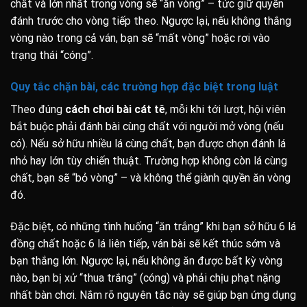
chất và lớn nhất trong vòng sẽ “ăn vòng” – tức giữ quyền
đánh trước cho vòng tiếp theo. Ngược lại, nếu không thắng
vòng nào trong cả ván, bạn sẽ “mất vòng” hoặc rơi vào
trạng thái “cóng”.
Quy tắc chặn bài, các trường hợp đặc biệt trong luật
Theo đúng
cách chơi bài cát tê
, mỗi khi tới lượt, hội viên
bắt buộc phải đánh bài cùng chất với người mở vòng (nếu
có). Nếu sở hữu nhiều lá cùng chất, bạn được chọn đánh lá
nhỏ hay lớn tùy chiến thuật. Trường hợp không còn lá cùng
chất, bạn sẽ “bỏ vòng” – và không thể giành quyền ăn vòng
đó.
Đặc biệt, có những tình huống “ăn trắng” khi bạn sở hữu 6 lá
đồng chất hoặc 6 lá liên tiếp, ván bài sẽ kết thúc sớm và
bạn thắng lớn. Ngược lại, nếu không ăn được bất kỳ vòng
nào, bạn bị xử “thua trắng” (cóng) và phải chịu phạt nặng
nhất bàn chơi. Nắm rõ nguyên tắc này sẽ giúp bạn ứng dụng