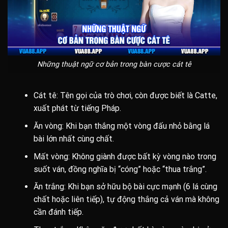
Những thuật ngữ cơ bản trong bàn cược cát tê
Cát tê: Tên gọi của trò chơi, còn được biết là Catte,
xuất phát từ tiếng Pháp.
Ăn vòng: Khi bạn thắng một vòng đấu nhỏ bằng lá
bài lớn nhất cùng chất.
Mất vòng: Không giành được bất kỳ vòng nào trong
suốt ván, đồng nghĩa bị “cóng” hoặc “thua trắng”.
Ăn trắng: Khi bạn sở hữu bộ bài cực mạnh (6 lá cùng
chất hoặc liên tiếp), tự động thắng cả ván mà không
cần đánh tiếp.