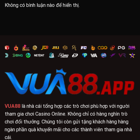
Không có bình luận nào để hiển thị.
VUA88
là nhà cái tổng hợp các trò chơi phù hợp với người
tham gia chơi Casino Online. Không chỉ có hàng nghìn trò
chơi đổi thưởng. Chúng tôi còn gửi tặng khách hàng hàng
ngàn phần quà khuyến mãi cho các thành viên tham gia nhà
cái.