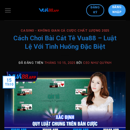
Chuyển
ĐĂNG
ĐĂNG
đến
NHẬP
KÝ
nội
dung
CASINO - KHÔNG GIAN CÁ CƯỢC CHẤT LƯỢNG 2025
Cách Chơi Bài Cát Tê Vua88 – Luật
Lệ Với Tình Huống Đặc Biệt
ĐÃ ĐĂNG TRÊN
THÁNG 10 15, 2025
BỞI
CEO NHƯ QUỲNH
15
Th10