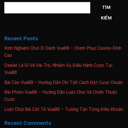
TÌM
KIẾM
Recent Posts
Kinh Nghiệm Chơi Xì Dách Vua88 – Chinh Phục Casino Đỉnh
Cao
Dealer Là Gì Và Vai Trò, Nhiệm Vụ Điều Hành Cược Tại
Vua88
Bài Cào Vua88 – Hướng Dẫn Chi Tiết Cách Đặt Cược Chuẩn
Bài Phỏm Vua88 – Hướng Dẫn Luật Chơi Và Chiến Thuật
Cược
Luật Chơi Bài Cát Tê Vua88 – Tường Tận Từng Điều Khoản
Recent Comments