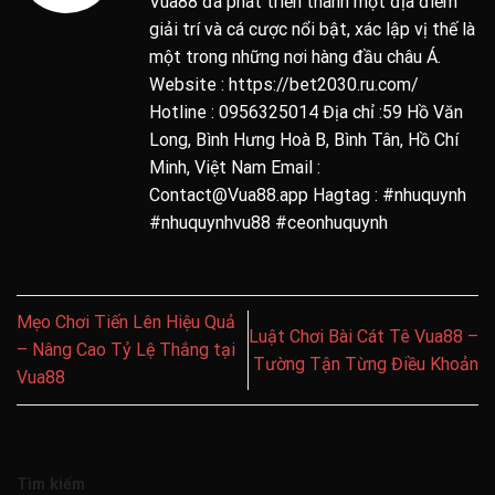
Vua88 đã phát triển thành một địa điểm
giải trí và cá cược nổi bật, xác lập vị thế là
một trong những nơi hàng đầu châu Á.
Website : https://bet2030.ru.com/
Hotline : 0956325014 Địa chỉ :59 Hồ Văn
Long, Bình Hưng Hoà B, Bình Tân, Hồ Chí
Minh, Việt Nam Email :
Contact@Vua88.app
Hagtag : #nhuquynh
#nhuquynhvu88 #ceonhuquynh
Mẹo Chơi Tiến Lên Hiệu Quả
Luật Chơi Bài Cát Tê Vua88 –
– Nâng Cao Tỷ Lệ Thắng tại
Tường Tận Từng Điều Khoản
Vua88
Tìm kiếm