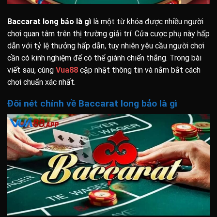
Baccarat long bảo là gì
là một từ khóa được nhiều người
chơi quan tâm trên thị trường giải trí. Cửa cược phụ này hấp
dẫn với tỷ lệ thưởng hấp dẫn, tuy nhiên yêu cầu người chơi
cần có kinh nghiệm để có thể giành chiến thắng. Trong bài
viết sau, cùng
Vua88
cập nhật thông tin và nắm bắt cách
chơi chuẩn xác nhất.
Đôi nét chính về Baccarat long bảo là gì