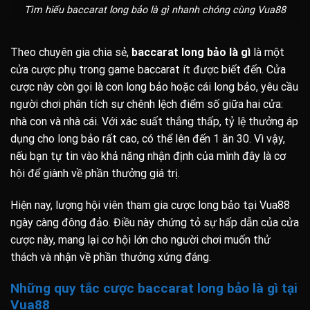
Tìm hiểu baccarat long bảo là gì nhanh chóng cùng Vua88
Theo chuyên gia chia sẻ,
baccarat long bảo là gì
là một
cửa cược phụ trong game baccarat ít được biết đến. Cửa
cược này còn gọi là con long bảo hoặc cái long bảo, yêu cầu
người chơi phân tích sự chênh lệch điểm số giữa hai cửa:
nhà con và nhà cái. Với xác suất thắng thấp, tỷ lệ thưởng áp
dụng cho long bảo rất cao, có thể lên đến 1 ăn 30. Vì vậy,
nếu bạn tự tin vào khả năng nhận định của mình đây là cơ
hội để giành về phần thưởng giá trị.
Hiện nay, lượng hội viên tham gia cược long bảo tại Vua88
ngày càng đông đảo. Điều này chứng tỏ sự hấp dẫn của cửa
cược này, mang lại cơ hội lớn cho người chơi muốn thử
thách và nhận về phần thưởng xứng đáng.
Những quy tắc cược baccarat long bảo là gì tại
Vua88