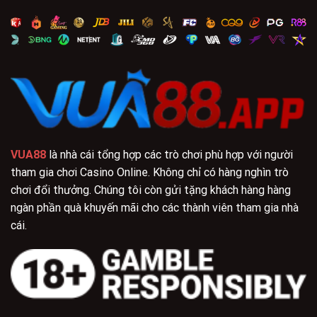
VUA88
là nhà cái tổng hợp các trò chơi phù hợp với người
tham gia chơi Casino Online. Không chỉ có hàng nghìn trò
chơi đổi thưởng. Chúng tôi còn gửi tặng khách hàng hàng
ngàn phần quà khuyến mãi cho các thành viên tham gia nhà
cái.