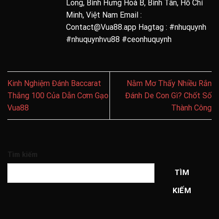
Long, Bình Hưng Hoà B, Bình Tân, Hồ Chí
Minh, Việt Nam Email :
Contact@Vua88.app
Hagtag : #nhuquynh
#nhuquynhvu88 #ceonhuquynh
Kinh Nghiệm Đánh Baccarat
Nằm Mơ Thấy Nhiều Rắn
Thắng 100 Của Dẫn Cơm Gạo
Đánh De Con Gì? Chốt Số
Vua88
Thành Công
Tìm kiếm
TÌM
KIẾM