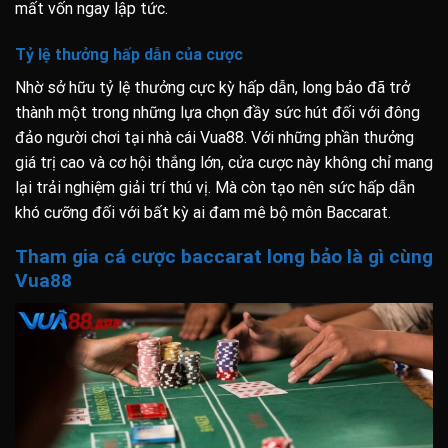
mất vốn ngay lập tức.
Tỷ lệ thưởng hấp dẫn của cược
Nhờ sở hữu tỷ lệ thưởng cực kỳ hấp dẫn, long bảo đã trở
thành một trong những lựa chọn đầy sức hút đối với đông
đảo người chơi tại nhà cái Vua88. Với những phần thưởng
giá trị cao và cơ hội thắng lớn, cửa cược này không chỉ mang
lại trải nghiệm giải trí thú vị. Mà còn tạo nên sức hấp dẫn
khó cưỡng đối với bất kỳ ai đam mê bộ môn Baccarat.
Tham gia cá cược baccarat long bảo là gì cùng
Vua88