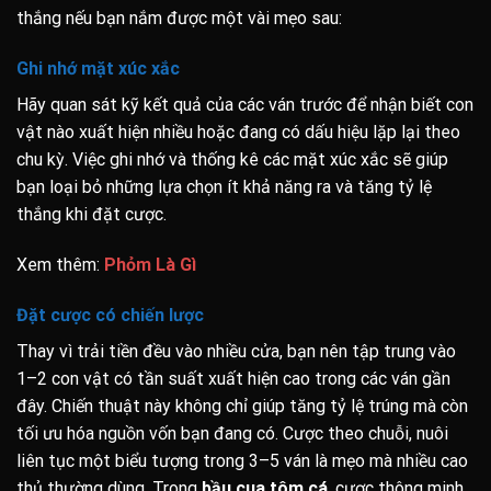
thắng nếu bạn nắm được một vài mẹo sau:
Ghi nhớ mặt xúc xắc
Hãy quan sát kỹ kết quả của các ván trước để nhận biết con
vật nào xuất hiện nhiều hoặc đang có dấu hiệu lặp lại theo
chu kỳ. Việc ghi nhớ và thống kê các mặt xúc xắc sẽ giúp
bạn loại bỏ những lựa chọn ít khả năng ra và tăng tỷ lệ
thắng khi đặt cược.
Xem thêm:
Phỏm Là Gì
Đặt cược có chiến lược
Thay vì trải tiền đều vào nhiều cửa, bạn nên tập trung vào
1–2 con vật có tần suất xuất hiện cao trong các ván gần
đây. Chiến thuật này không chỉ giúp tăng tỷ lệ trúng mà còn
tối ưu hóa nguồn vốn bạn đang có. Cược theo chuỗi, nuôi
liên tục một biểu tượng trong 3–5 ván là mẹo mà nhiều cao
thủ thường dùng. Trong
bầu cua tôm cá
, cược thông minh