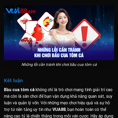
Những lỗi cần tránh khi chơi bầu cua tôm cá
Kết luận
Bầu cua tôm cá
không chỉ là trò chơi mang tính giải trí cao
mà còn là sân chơi để bạn vận dụng khả năng quan sát, suy
luận và quản lý vốn. Với những mẹo chơi hiệu quả và sự hỗ
trợ từ nền tảng uy tín như
VUA88
, bạn hoàn toàn có thể
nâng cao tỷ lệ chiến thắng trong mỗi ván cược. Hãy áp dụng