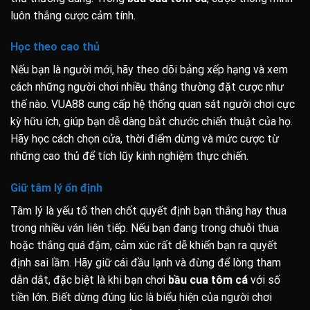
luôn thắng cược cảm tính.
Học theo cao thủ
Nếu bạn là người mới, hãy theo dõi bảng xếp hạng và xem
cách những người chơi nhiều thắng thường đặt cược như
thế nào. VUA88 cung cấp hệ thống quan sát người chơi cực
kỳ hữu ích, giúp bạn dễ dàng bắt chước chiến thuật của họ.
Hãy học cách chọn cửa, thời điểm dừng và mức cược từ
những cao thủ để tích lũy kinh nghiệm thực chiến.
Giữ tâm lý ổn định
Tâm lý là yếu tố then chốt quyết định bạn thắng hay thua
trong nhiều ván liên tiếp. Nếu bạn đang trong chuỗi thua
hoặc thắng quá đậm, cảm xúc rất dễ khiến bạn ra quyết
định sai lầm. Hãy giữ cái đầu lạnh và đừng để lòng tham
dẫn dắt, đặc biệt là khi bạn chơi
bầu cua tôm cá
với số
tiền lớn. Biết dừng đúng lúc là biểu hiện của người chơi