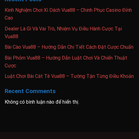
Kinh Nghiệm Chơi Xì Dách Vua88 – Chinh Phục Casino Đỉnh
Cao
Dealer Là Gì Và Vai Trò, Nhiệm Vụ Điều Hành Cược Tại
Vua88
Bài Cào Vua88 – Hướng Dẫn Chi Tiết Cách Đặt Cược Chuẩn
Bài Phỏm Vua88 – Hướng Dẫn Luật Chơi Và Chiến Thuật
Cược
Luật Chơi Bài Cát Tê Vua88 – Tường Tận Từng Điều Khoản
Recent Comments
Không có bình luận nào để hiển thị.