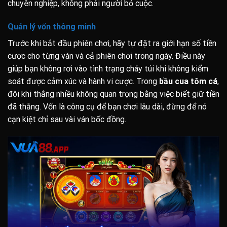
chuyên nghiệp, không phải người bỏ cuộc.
Quản lý vốn thông minh
Trước khi bắt đầu phiên chơi, hãy tự đặt ra giới hạn số tiền
cược cho từng ván và cả phiên chơi trong ngày. Điều này
giúp bạn không rơi vào tình trạng cháy túi khi không kiểm
soát được cảm xúc và hành vi cược. Trong
bầu cua tôm cá
,
đôi khi thắng nhiều không quan trọng bằng việc biết giữ tiền
đã thắng. Vốn là công cụ để bạn chơi lâu dài, đừng để nó
cạn kiệt chỉ sau vài ván bốc đồng.