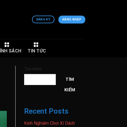
ĐĂNG NHẬP
ĐĂNG KÝ
ÍNH SÁCH
TIN TỨC
Tìm kiếm
TÌM
KIẾM
Recent Posts
Kinh Nghiệm Chơi Xì Dách