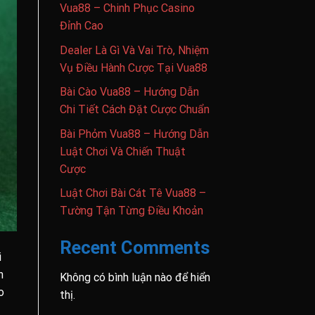
Vua88 – Chinh Phục Casino
Đỉnh Cao
Dealer Là Gì Và Vai Trò, Nhiệm
Vụ Điều Hành Cược Tại Vua88
Bài Cào Vua88 – Hướng Dẫn
Chi Tiết Cách Đặt Cược Chuẩn
Bài Phỏm Vua88 – Hướng Dẫn
Luật Chơi Và Chiến Thuật
Cược
Luật Chơi Bài Cát Tê Vua88 –
Tường Tận Từng Điều Khoản
Recent Comments
i
h
Không có bình luận nào để hiển
o
thị.