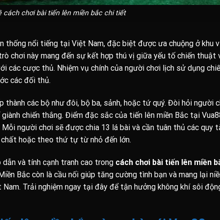
 cách chơi bài tiến lên miền bắc chi tiết
ền thống nổi tiếng tại Việt Nam, đặc biệt được ưa chuộng ở khu 
trò chơi này mang đến sự kết hợp thú vị giữa yếu tố chiến thuật 
i các cược thủ. Nhiệm vụ chính của người chơi lịch sử dụng chi
ớc các đối thủ.
 thành các bộ như đôi, bộ ba, sảnh, hoặc tứ quý. Đòi hỏi người c
 giành chiến thắng. Điểm đặc sắc của tiến lên miền Bắc tại Vua8
. Mỗi người chơi sẽ được chia 13 lá bài và cần tuân thủ các quy 
chất hoặc theo thứ tự từ nhỏ đến lớn.
 dẫn và tính cạnh tranh cao trong
cách chơi bài tiến lên miền b
n Miền Bắc còn là cầu nối giúp tăng cường tình bạn và mang lại ni
ệt Nam. Trải nghiệm ngay tại đây để tận hưởng không khí sôi độn