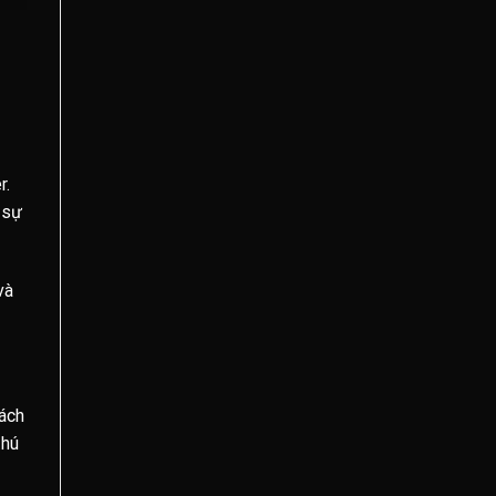
r.
 sự
và
cách
thú