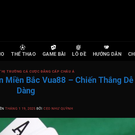
NO
THỂ THAO
GAME BÀI
LÔ ĐỀ
HƯỚNG DẪN
CH
 THỊ TRƯỜNG CÁ CƯỢC ĐẲNG CẤP CHÂU Á
ên Miền Bắc Vua88 – Chiến Thắng Dễ
Dàng
RÊN
THÁNG 1 19, 2025
BỞI
CEO NHƯ QUỲNH