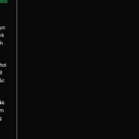
vực
và
ến
hơi
8
tắc
ắc
.
ềm
g