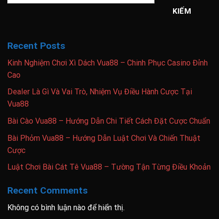
KIẾM
Recent Posts
Kinh Nghiệm Chơi Xì Dách Vua88 – Chinh Phục Casino Đỉnh
Cao
Dealer Là Gì Và Vai Trò, Nhiệm Vụ Điều Hành Cược Tại
Vua88
Bài Cào Vua88 – Hướng Dẫn Chi Tiết Cách Đặt Cược Chuẩn
Bài Phỏm Vua88 – Hướng Dẫn Luật Chơi Và Chiến Thuật
Cược
Luật Chơi Bài Cát Tê Vua88 – Tường Tận Từng Điều Khoản
Recent Comments
Không có bình luận nào để hiển thị.