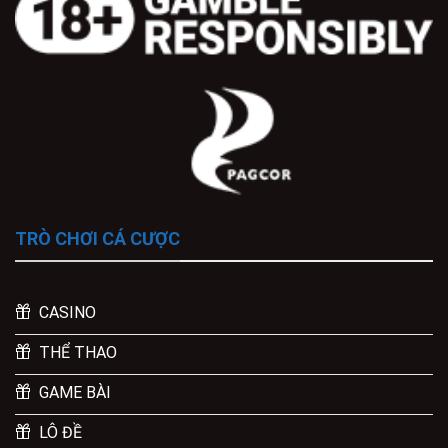
TRÒ CHƠI CÁ CƯỢC
CASINO
THỂ THAO
GAME BÀI
LÔ ĐỀ