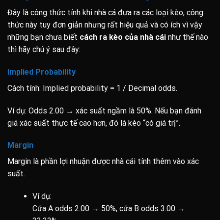
Đây là công thức tính khi nhà cá đưa ra các loại kèo, công
thức này tuy đơn giản nhưng rất hiệu quả và có ích vì vậy
những bạn chưa biết
cách ra kèo của nhà cái
như thế nào
thì hãy chú ý sau đây:
Implied Probability
Cách tính: Implied probability = 1 / Decimal odds.
Ví dụ: Odds 2.00 → xác suất ngầm là 50%. Nếu bạn đánh
giá xác suất thực tế cao hơn, đó là kèo “có giá trị”.
Margin
Margin là phần lợi nhuận được nhà cái tính thêm vào xác
suất.
Ví dụ:
Cửa A odds 2.00 → 50%, cửa B odds 3.00 →