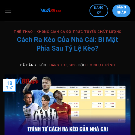
Chuyển
ĐĂNG
ĐĂNG
đến
NHẬP
KÝ
nội
dung
THỂ THAO - KHÔNG GIAN CÁ ĐỘ TRỰC TUYẾN CHẤT LƯỢNG
Cách Ra Kèo Của Nhà Cái: Bí Mật
Phía Sau Tỷ Lệ Kèo?
ĐÃ ĐĂNG TRÊN
THÁNG 7 18, 2025
BỞI
CEO NHƯ QUỲNH
18
Th7