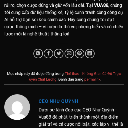
rủi ro, chọn cược đúng và giữ vốn lâu dài. Tại
VUA88
, chúng
tôi cung cấp dữ liệu thống kê, tỷ lệ cạnh tranh cùng công cụ
AI hỗ trợ bạn soi kèo chính xác. Hãy cùng chúng tôi đặt
cược thông minh – vì cược là thú vui, nhưng hiểu và có chiến
lược mới là nghệ thuật thắng lợi!
Mục nhập này đã được đăng trong
Thể thao - Không Gian Cá Độ Trực
Tuyến Chất Lượng
. Đánh dấu trang
permalink
.
CEO NHƯ QUỲNH
Dưới sự lãnh đạo của CEO Như Quỳnh -
Vua88 đã phát triển thành một địa điểm
giải trí và cá cược nổi bật, xác lập vị thế là