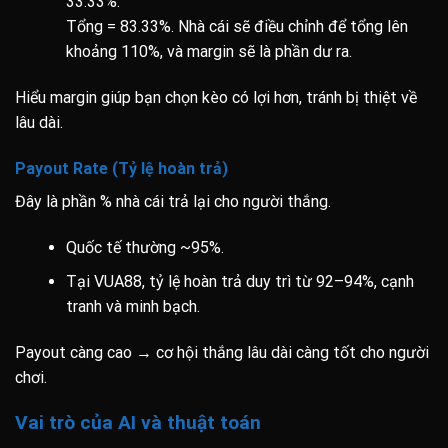
33.33%.
Tổng = 83.33%. Nhà cái sẽ điều chỉnh để tổng lên
khoảng 110%, và margin sẽ là phần dư ra.
Hiểu margin giúp bạn chọn kèo có lợi hơn, tránh bị thiệt về
lâu dài.
Payout Rate (Tỷ lệ hoàn trả)
Đây là phần % nhà cái trả lại cho người thắng.
Quốc tế thường ~95%.
Tại VUA88, tỷ lệ hoàn trả duy trì từ 92–94%, cạnh
tranh và minh bạch.
Payout càng cao → cơ hội thắng lâu dài càng tốt cho người
chơi.
Vai trò của AI và thuật toán