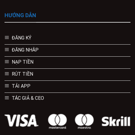
HƯỚNG DẪN
ĐĂNG KÝ
ĐĂNG NHÂP
NẠP TIỀN
RÚT TIỀN
TẢI APP
TÁC GIẢ & CEO