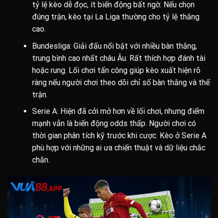
tỷ lệ kèo dễ đọc, ít biến động bất ngờ. Nếu chọn
đúng trận, kèo tại La Liga thường cho tỷ lệ thắng
cao.
Bundesliga: Giải đấu nổi bật với nhiều bàn thắng,
trung bình cao nhất châu Âu. Rất thích hợp đánh tài
hoặc rung. Lối chơi tấn công giúp kèo xuất hiện rõ
ràng nếu người chơi theo dõi chỉ số bàn thắng và thế
trận.
Serie A: Hiện đã cởi mở hơn về lối chơi, nhưng điểm
mạnh vẫn là biến động odds thấp. Người chơi có
thời gian phân tích kỹ trước khi cược. Kèo ở Serie A
phù hợp với những ai ưa chiến thuật và dữ liệu chắc
chắn.