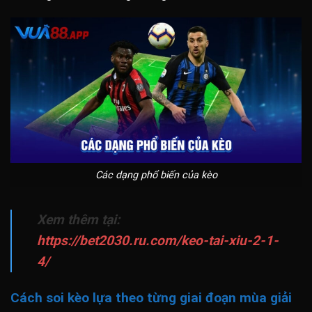
Các dạng phổ biến của kèo
Xem thêm tại:
https://bet2030.ru.com/keo-tai-xiu-2-1-
4/
Cách soi kèo lựa theo từng giai đoạn mùa giải