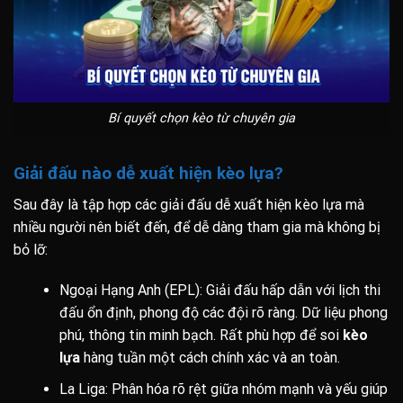
Bí quyết chọn kèo từ chuyên gia
Giải đấu nào dễ xuất hiện kèo lựa?
Sau đây là tập hợp các giải đấu dễ xuất hiện kèo lựa mà
nhiều người nên biết đến, để dễ dàng tham gia mà không bị
bỏ lỡ:
Ngoại Hạng Anh (EPL): Giải đấu hấp dẫn với lịch thi
đấu ổn định, phong độ các đội rõ ràng. Dữ liệu phong
phú, thông tin minh bạch. Rất phù hợp để soi
kèo
lựa
hàng tuần một cách chính xác và an toàn.
La Liga: Phân hóa rõ rệt giữa nhóm mạnh và yếu giúp