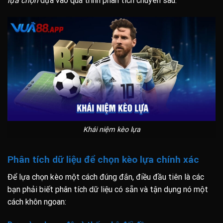
lựa chọn
dựa vào quá trình phân tích chuyên sâu.
Khái niệm kèo lựa
Phân tích dữ liệu để chọn kèo lựa chính xác
Để lựa chọn kèo một cách đúng đắn, điều đầu tiên là các
bạn phải biết phân tích dữ liệu có sẵn và tận dụng nó một
cách khôn ngoan: