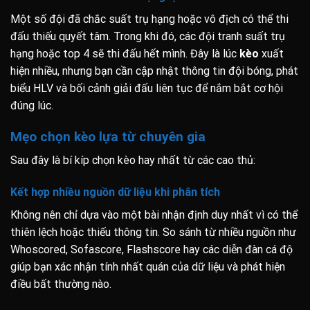
Một số đội đã chắc suất trụ hạng hoặc vô địch có thể thi
đấu thiếu quyết tâm. Trong khi đó, các đội tranh suất trụ
hạng hoặc top 4 sẽ thi đấu hết mình. Đây là lúc
kèo
xuất
hiện nhiều, nhưng bạn cần cập nhật thông tin đội bóng, phát
biểu HLV và bối cảnh giải đấu liên tục để nắm bắt cơ hội
đúng lúc.
Mẹo chọn kèo lựa từ chuyên gia
Sau đây là bí kíp chọn kèo hay nhất từ các cao thủ:
Kết hợp nhiều nguồn dữ liệu khi phân tích
Không nên chỉ dựa vào một bài nhận định duy nhất vì có thể
thiên lệch hoặc thiếu thông tin. So sánh từ nhiều nguồn như
Whoscored, Sofascore, Flashscore hay các diễn đàn cá độ
giúp bạn xác nhận tính nhất quán của dữ liệu và phát hiện
điều bất thường nào.