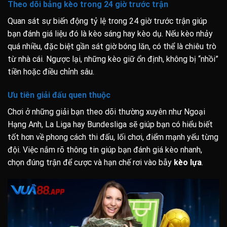
Theo dõi bảng kèo trong 24 giờ trước trận
Quan sát sự biến động tỷ lệ trong 24 giờ trước trận giúp
bạn đánh giá liệu đó là kèo sáng hay kèo dụ. Nếu kèo nhảy
quá nhiều, đặc biệt gần sát giờ bóng lăn, có thể là chiêu trò
từ nhà cái. Ngược lại, những kèo giữ ổn định, không bị “nhồi”
tiền hoặc điều chỉnh sâu.
Ưu tiên giải đấu quen thuộc
Chơi ở những giải bạn theo dõi thường xuyên như Ngoại
Hạng Anh, La Liga hay Bundesliga sẽ giúp bạn có hiểu biết
tốt hơn về phong cách thi đấu, lối chơi, điểm mạnh yếu từng
đội. Việc nắm rõ thông tin giúp bạn đánh giá kèo nhanh,
chọn đúng trận để cược và hạn chế rơi vào bẫy
kèo lựa
.