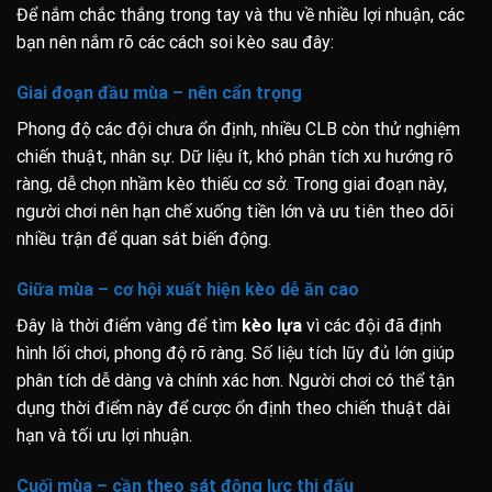
Để nắm chắc thắng trong tay và thu về nhiều lợi nhuận, các
bạn nên nắm rõ các cách soi kèo sau đây:
Giai đoạn đầu mùa – nên cẩn trọng
Phong độ các đội chưa ổn định, nhiều CLB còn thử nghiệm
chiến thuật, nhân sự. Dữ liệu ít, khó phân tích xu hướng rõ
ràng, dễ chọn nhầm kèo thiếu cơ sở. Trong giai đoạn này,
người chơi nên hạn chế xuống tiền lớn và ưu tiên theo dõi
nhiều trận để quan sát biến động.
Giữa mùa – cơ hội xuất hiện kèo dễ ăn cao
Đây là thời điểm vàng để tìm
kèo lựa
vì các đội đã định
hình lối chơi, phong độ rõ ràng. Số liệu tích lũy đủ lớn giúp
phân tích dễ dàng và chính xác hơn. Người chơi có thể tận
dụng thời điểm này để cược ổn định theo chiến thuật dài
hạn và tối ưu lợi nhuận.
Cuối mùa – cần theo sát động lực thi đấu