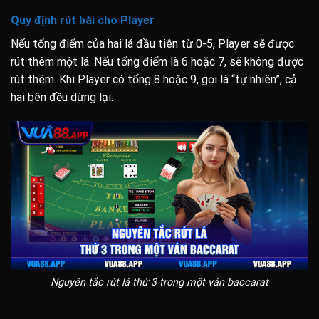
Quy định rút bài cho Player
Nếu tổng điểm của hai lá đầu tiên từ 0-5, Player sẽ được
rút thêm một lá. Nếu tổng điểm là 6 hoặc 7, sẽ không được
rút thêm. Khi Player có tổng 8 hoặc 9, gọi là “tự nhiên”, cả
hai bên đều dừng lại.
Nguyên tắc rút lá thứ 3 trong một ván baccarat