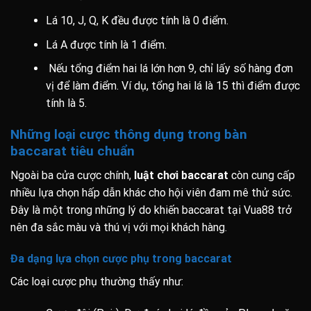
Lá 10, J, Q, K đều được tính là 0 điểm.
Lá A được tính là 1 điểm.
Nếu tổng điểm hai lá lớn hơn 9, chỉ lấy số hàng đơn
vị để làm điểm. Ví dụ, tổng hai lá là 15 thì điểm được
tính là 5.
Những loại cược thông dụng trong bàn
baccarat tiêu chuẩn
Ngoài ba cửa cược chính,
luật chơi baccarat
còn cung cấp
nhiều lựa chọn hấp dẫn khác cho hội viên đam mê thử sức.
Đây là một trong những lý do khiến baccarat tại Vua88 trở
nên đa sắc màu và thú vị với mọi khách hàng.
Đa dạng lựa chọn cược phụ trong baccarat
Các loại cược phụ thường thấy như: