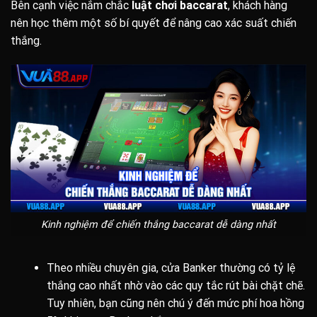
Bên cạnh việc nắm chắc
luật chơi baccarat
, khách hàng
nên học thêm một số bí quyết để nâng cao xác suất chiến
thắng.
Kinh nghiệm để chiến thắng baccarat dễ dàng nhất
Theo nhiều chuyên gia, cửa Banker thường có tỷ lệ
thắng cao nhất nhờ vào các quy tắc rút bài chặt chẽ.
Tuy nhiên, bạn cũng nên chú ý đến mức phí hoa hồng