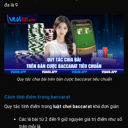
đa là 9.
Quy tắc chia bài trên bàn cược baccarat tiêu chuẩn
Cách tính điểm trong baccarat
Quy tắc tính điểm trong
luật chơi baccarat
khá đơn giản:
Các lá bài từ 2 đến 9 giữ nguyên giá trị điểm như số
trên mỗi lá.