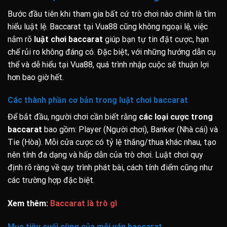
Bước đầu tiên khi tham gia bất cứ trò chơi nào chính là tìm
hiểu luật lệ. Baccarat tại Vua88 cũng không ngoại lệ, việc
nắm rõ
luật chơi baccarat
giúp bạn tự tin đặt cược, hạn
chế rủi ro không đáng có. Đặc biệt, với những hướng dẫn cụ
thể và dễ hiểu tại Vua88, quá trình nhập cuộc sẽ thuận lợi
hơn bao giờ hết.
Các thành phần cơ bản trong luật chơi baccarat
Để bắt đầu, người chơi cần biết rằng
các loại cược trong
baccarat
bao gồm: Player (Người chơi), Banker (Nhà cái) và
Tie (Hòa). Mỗi cửa cược có tỷ lệ thắng/thua khác nhau, tạo
nên tính đa dạng và hấp dẫn của trò chơi. Luật chơi quy
định rõ ràng về quy trình phát bài, cách tính điểm cũng như
các trường hợp đặc biệt.
Xem thêm:
Baccarat là trò gì
Mục tiêu cuối cùng của mỗi ván baccarat