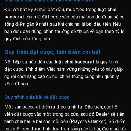
Đối với bất kỳ ai mới bắt đầu, mục tiêu trong
luật chơi
baccarat
chính là đặt cược vào cửa mà bạn dự đoán sẽ có
tổng điểm gần 9 nhất sau khi chia hai lá bài đầu tiên. Nếu
bạn dự đoán đúng, phần thưởng sẽ thuộc về bạn theo tỷ lệ
quy định của từng cửa.
Quy trình đặt cược, tính điểm chi tiết
Nối tiếp sự hấp dẫn của
luật chơi baccarat
là quy trình
đặt cược, tính điểm. Việc nắm vững những yếu tố này giúp
người chơi nâng cao cơ hội chiến thắng cũng như quản lý
vốn tốt hơn.
Quy trình chia bài và đặt cược
Một ván baccarat diễn ra theo trình tự: Đầu tiên, các hội
viên đặt cược vào một trong ba cửa, sau đó Dealer sẽ tiến
hành chia hai lá bài cho mỗi bên (Player và Banker). Số điểm
của mỗi bên được tính dựa trên tổng các lá bài, điểm số tối