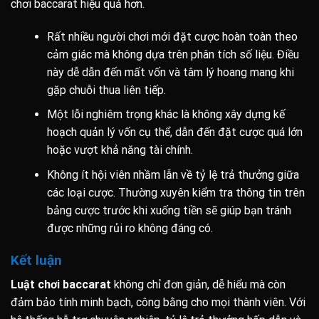
chơi baccarat hiệu quả hơn.
Rất nhiều người chơi mới đặt cược hoàn toàn theo
cảm giác mà không dựa trên phân tích số liệu. Điều
này dễ dẫn đến mất vốn và tâm lý hoang mang khi
gặp chuỗi thua liên tiếp.
Một lỗi nghiêm trọng khác là không xây dựng kế
hoạch quản lý vốn cụ thể, dẫn đến đặt cược quá lớn
hoặc vượt khả năng tài chính.
Không ít hội viên nhầm lẫn về tỷ lệ trả thưởng giữa
các loại cược. Thường xuyên kiểm tra thông tin trên
bảng cược trước khi xuống tiền sẽ giúp bạn tránh
được những rủi ro không đáng có.
Kết luận
Luật chơi baccarat
không chỉ đơn giản, dễ hiểu mà còn
đảm bảo tính minh bạch, công bằng cho mọi thành viên. Với