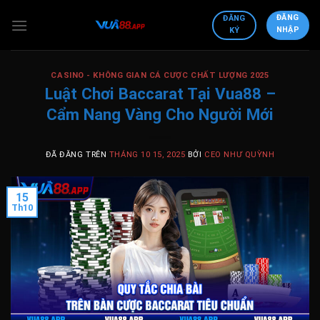
Chuyển
ĐĂNG
ĐĂNG
đến
NHẬP
KÝ
nội
dung
CASINO - KHÔNG GIAN CÁ CƯỢC CHẤT LƯỢNG 2025
Luật Chơi Baccarat Tại Vua88 –
Cẩm Nang Vàng Cho Người Mới
ĐÃ ĐĂNG TRÊN
THÁNG 10 15, 2025
BỞI
CEO NHƯ QUỲNH
15
Th10