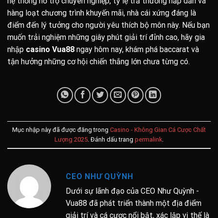
hệ thống hỗ trợ chuyên nghiệp, tỷ lệ trả thưởng hấp dẫn và
hàng loạt chương trình khuyến mãi, nhà cái xứng đáng là
điểm đến lý tưởng cho người yêu thích bộ môn này. Nếu bạn
muốn trải nghiệm những giây phút giải trí đỉnh cao, hãy gia
nhập
casino Vua88
ngay hôm nay, khám phá baccarat và
tận hưởng những cơ hội chiến thắng lớn chưa từng có.
Mục nhập này đã được đăng trong
Casino - Không Gian Cá Cược Chất
Lượng 2025
. Đánh dấu trang
permalink
.
CEO NHƯ QUỲNH
Dưới sự lãnh đạo của CEO Như Quỳnh -
Vua88 đã phát triển thành một địa điểm
giải trí và cá cược nổi bật, xác lập vị thế là