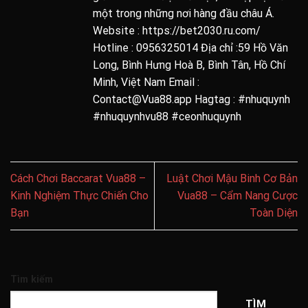
một trong những nơi hàng đầu châu Á.
Website : https://bet2030.ru.com/
Hotline : 0956325014 Địa chỉ :59 Hồ Văn
Long, Bình Hưng Hoà B, Bình Tân, Hồ Chí
Minh, Việt Nam Email :
Contact@Vua88.app
Hagtag : #nhuquynh
#nhuquynhvu88 #ceonhuquynh
Cách Chơi Baccarat Vua88 –
Luật Chơi Mậu Binh Cơ Bản
Kinh Nghiệm Thực Chiến Cho
Vua88 – Cẩm Nang Cược
Bạn
Toàn Diện
Tìm kiếm
TÌM