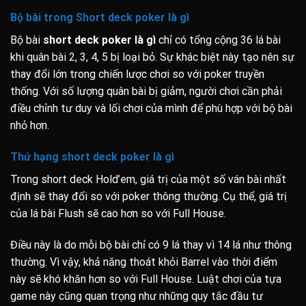
Bộ bài trong Short deck poker là gì
Bộ bài
short deck poker là gì
chỉ có tổng cộng 36 lá bài
khi quân bài 2, 3, 4, 5 bị loại bỏ. Sự khác biệt này tạo nên sự
thay đổi lớn trong chiến lược chơi so với poker truyền
thống. Với số lượng quân bài bị giảm, người chơi cần phải
điều chỉnh tư duy và lối chơi của mình để phù hợp với bộ bài
nhỏ hơn.
Thứ hạng short deck poker là gì
Trong short deck Hold’em, giá trị của một số ván bài nhất
định sẽ thay đổi so với poker thông thường. Cụ thể, giá trị
của lá bài Flush sẽ cao hơn so với Full House.
Điều này là do mỗi bộ bài chỉ có 9 lá thay vì 14 lá như thông
thường. Vì vậy, khả năng thoát khỏi Barrel vào thời điểm
này sẽ khó khăn hơn so với Full House. Luật chơi của tựa
game này cũng quan trọng như những quy tắc đầu tư