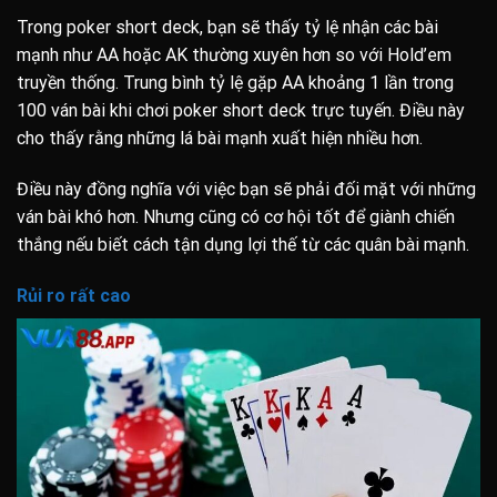
Trong poker short deck, bạn sẽ thấy tỷ lệ nhận các bài
mạnh như AA hoặc AK thường xuyên hơn so với Hold’em
truyền thống. Trung bình tỷ lệ gặp AA khoảng 1 lần trong
100 ván bài khi chơi poker short deck trực tuyến. Điều này
cho thấy rằng những lá bài mạnh xuất hiện nhiều hơn.
Điều này đồng nghĩa với việc bạn sẽ phải đối mặt với những
ván bài khó hơn. Nhưng cũng có cơ hội tốt để giành chiến
thắng nếu biết cách tận dụng lợi thế từ các quân bài mạnh.
Rủi ro rất cao