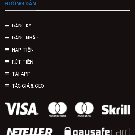
HƯỚNG DẪN
ĐĂNG KÝ
ĐĂNG NHÂP
NẠP TIỀN
RÚT TIỀN
TẢI APP
TÁC GIẢ & CEO