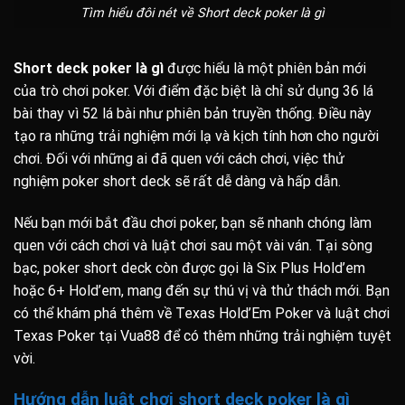
Tìm hiểu đôi nét về Short deck poker là gì
Short deck poker là gì
được hiểu là một phiên bản mới
của trò chơi poker. Với điểm đặc biệt là chỉ sử dụng 36 lá
bài thay vì 52 lá bài như phiên bản truyền thống. Điều này
tạo ra những trải nghiệm mới lạ và kịch tính hơn cho người
chơi. Đối với những ai đã quen với cách chơi, việc thử
nghiệm poker short deck sẽ rất dễ dàng và hấp dẫn.
Nếu bạn mới bắt đầu chơi poker, bạn sẽ nhanh chóng làm
quen với cách chơi và luật chơi sau một vài ván. Tại sòng
bạc, poker short deck còn được gọi là Six Plus Hold’em
hoặc 6+ Hold’em, mang đến sự thú vị và thử thách mới. Bạn
có thể khám phá thêm về Texas Hold’Em Poker và luật chơi
Texas Poker tại Vua88 để có thêm những trải nghiệm tuyệt
vời.
Hướng dẫn luật chơi short deck poker là gì