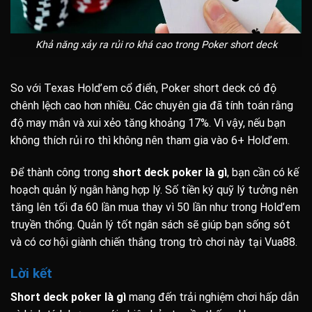
Khả năng xảy ra rủi ro khá cao trong Poker short deck
So với Texas Hold’em cổ điển, Poker short deck có độ
chênh lệch cao hơn nhiều. Các chuyên gia đã tính toán rằng
độ may mắn và xui xẻo tăng khoảng 17%. Vì vậy, nếu bạn
không thích rủi ro thì không nên tham gia vào 6+ Hold’em.
Để thành công trong
short deck poker là gì
, bạn cần có kế
hoạch quản lý ngân hàng hợp lý. Số tiền ký quỹ lý tưởng nên
tăng lên tối đa 60 lần mua thay vì 50 lần như trong Hold’em
truyền thống. Quản lý tốt ngân sách sẽ giúp bạn sống sót
và có cơ hội giành chiến thắng trong trò chơi này tại Vua88.
Lời kết
Short deck poker là gì
mang đến trải nghiệm chơi hấp dẫn