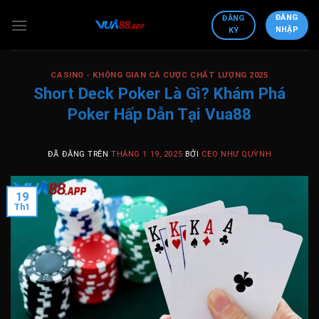
Chuyển
ĐĂNG
ĐĂNG
đến
NHẬP
KÝ
nội
dung
CASINO - KHÔNG GIAN CÁ CƯỢC CHẤT LƯỢNG 2025
Short Deck Poker Là Gì? Khám Phá
Poker Hấp Dẫn Tại Vua88
ĐÃ ĐĂNG TRÊN
THÁNG 1 19, 2025
BỞI
CEO NHƯ QUỲNH
19
Th1