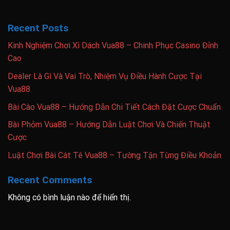
Recent Posts
Kinh Nghiệm Chơi Xì Dách Vua88 – Chinh Phục Casino Đỉnh
Cao
Dealer Là Gì Và Vai Trò, Nhiệm Vụ Điều Hành Cược Tại
Vua88
Bài Cào Vua88 – Hướng Dẫn Chi Tiết Cách Đặt Cược Chuẩn
Bài Phỏm Vua88 – Hướng Dẫn Luật Chơi Và Chiến Thuật
Cược
Luật Chơi Bài Cát Tê Vua88 – Tường Tận Từng Điều Khoản
Recent Comments
Không có bình luận nào để hiển thị.