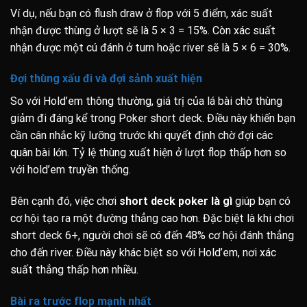
Ví dụ, nếu bạn có flush draw ở flop với 5 điểm, xác suất
nhận được thùng ở lượt sẽ là 5 × 3 = 15%. Còn xác suất
nhận được một cú đánh ở turn hoặc river sẽ là 5 × 6 = 30%.
Đợi thùng xấu đi và đợi sảnh xuất hiện
So với Hold’em thông thường, giá trị của lá bài chờ thùng
giảm đi đáng kể trong Poker short deck. Điều này khiến bạn
cần cân nhắc kỹ lưỡng trước khi quyết định chờ đợi các
quân bài lớn. Tỷ lệ thùng xuất hiện ở lượt flop thấp hơn so
với hold’em truyền thống.
Bên cạnh đó, việc chơi
short deck poker là gì
giúp bạn có
cơ hội tạo ra một đường thẳng cao hơn. Đặc biệt là khi chơi
short deck 6+, người chơi sẽ có đến 48% cơ hội đánh thẳng
cho đến river. Điều này khác biệt so với Hold’em, nơi xác
suất thẳng thấp hơn nhiều.
Bài ra trước flop mạnh nhất