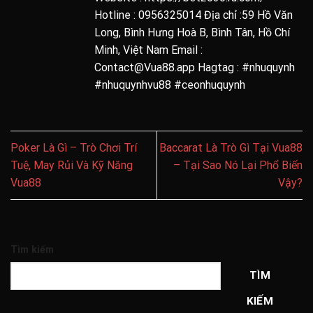
Hotline : 0956325014 Địa chỉ :59 Hồ Văn
Long, Bình Hưng Hoà B, Bình Tân, Hồ Chí
Minh, Việt Nam Email :
Contact@Vua88.app
Hagtag : #nhuquynh
#nhuquynhvu88 #ceonhuquynh
Poker Là Gì – Trò Chơi Trí
Baccarat Là Trò Gì Tại Vua88
Tuệ, May Rủi Và Kỹ Năng
– Tại Sao Nó Lại Phổ Biến
Vua88
Vậy?
Tìm kiếm
TÌM
KIẾM