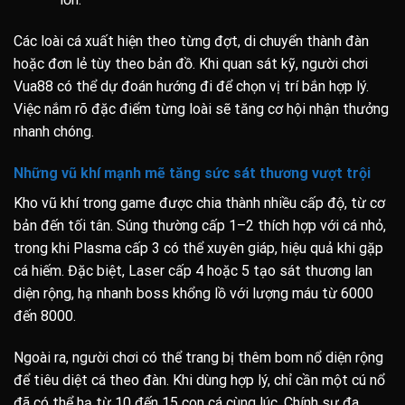
Các loài cá xuất hiện theo từng đợt, di chuyển thành đàn
hoặc đơn lẻ tùy theo bản đồ. Khi quan sát kỹ, người chơi
Vua88 có thể dự đoán hướng đi để chọn vị trí bắn hợp lý.
Việc nắm rõ đặc điểm từng loài sẽ tăng cơ hội nhận thưởng
nhanh chóng.
Những vũ khí mạnh mẽ tăng sức sát thương vượt trội
Kho vũ khí trong game được chia thành nhiều cấp độ, từ cơ
bản đến tối tân. Súng thường cấp 1–2 thích hợp với cá nhỏ,
trong khi Plasma cấp 3 có thể xuyên giáp, hiệu quả khi gặp
cá hiếm. Đặc biệt, Laser cấp 4 hoặc 5 tạo sát thương lan
diện rộng, hạ nhanh boss khổng lồ với lượng máu từ 6000
đến 8000.
Ngoài ra, người chơi có thể trang bị thêm bom nổ diện rộng
để tiêu diệt cá theo đàn. Khi dùng hợp lý, chỉ cần một cú nổ
đã có thể hạ từ 10 đến 15 con cá cùng lúc. Chính sự đa