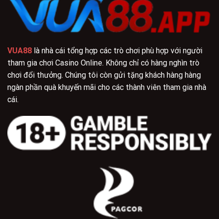
VUA88
là nhà cái tổng hợp các trò chơi phù hợp với người
tham gia chơi Casino Online. Không chỉ có hàng nghìn trò
chơi đổi thưởng. Chúng tôi còn gửi tặng khách hàng hàng
ngàn phần quà khuyến mãi cho các thành viên tham gia nhà
cái.