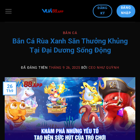
Chuyển
ĐĂNG
ĐĂNG
đến
NHẬP
KÝ
nội
dung
BẮN CÁ
Bắn Cá Rùa Xanh Săn Thưởng Khủng
Tại Đại Dương Sống Động
ĐÃ ĐĂNG TRÊN
THÁNG 9 26, 2025
BỞI
CEO NHƯ QUỲNH
26
Th9