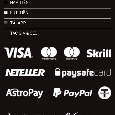
NẠP TIỀN
RÚT TIỀN
TẢI APP
TÁC GIẢ & CEO