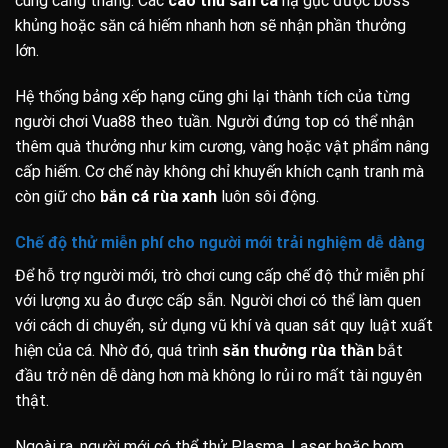
cùng căng thẳng. Các
cao thủ săn cá
hạ gục được boss
khủng hoặc săn cá hiếm nhanh hơn sẽ nhận phần thưởng
lớn.
Hệ thống bảng xếp hạng cũng ghi lại thành tích của từng
người chơi Vua88 theo tuần. Người đứng top có thể nhận
thêm quà thưởng như kim cương, vàng hoặc vật phẩm nâng
cấp hiếm. Cơ chế này không chỉ khuyến khích cạnh tranh mà
còn giữ cho
bắn cá rùa xanh
luôn sôi động.
Chế độ thử miễn phí cho người mới trải nghiệm dễ dàng
Để hỗ trợ người mới, trò chơi cung cấp chế độ thử miễn phí
với lượng xu ảo được cấp sẵn. Người chơi có thể làm quen
với cách di chuyển, sử dụng vũ khí và quan sát quy luật xuất
hiện của cá. Nhờ đó, quá trình
săn thưởng rùa thần
bắt
đầu trở nên dễ dàng hơn mà không lo rủi ro mất tài nguyên
thật.
Ngoài ra, người mới có thể thử Plasma, Laser hoặc bom