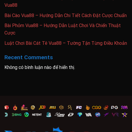
Vua88
Bài Cào Vua88 – Hướng Dẫn Chi Tiết Cách Đặt Cược Chuẩn
Bài Phỏm Vua88 – Hướng Dẫn Luật Chơi Và Chiến Thuật
Cược
Luật Chơi Bài Cát Tê Vua88 – Tường Tận Từng Điều Khoản
Recent Comments
Không có bình luận nào để hiển thị.