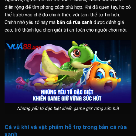
diện rộng để tìm phong cách phù hợp. Khi đã quen tay, họ có
thể bước vào chế độ chính thức với tâm thế tự tin hơn.
Chính nhờ yếu tố này mà
bắn cá rùa xanh
được đánh giá
cao, trở thành lựa chọn giải trí an toàn cho người chơi mới.
Những yếu tố đặc biệt khiến game giữ vững sức hút
Cá vũ khí và vật phẩm hỗ trợ trong bắn cá rùa
xanh