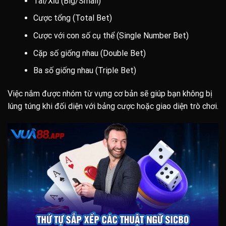
Tài/Xỉu (Big/Small)
Cược tổng (Total Bet)
Cược với con số cụ thể (Single Number Bet)
Cặp số giống nhau (Double Bet)
Ba số giống nhau (Triple Bet)
Việc nắm được nhóm từ vựng cơ bản sẽ giúp bạn không bị
lúng túng khi đối diện với bảng cược hoặc giao diện trò chơi.