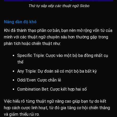
Thứ tự sắp xếp các thuật ngữ Sicbo
Nâng dần độ khó
Khi đã thành thạo phần cơ bản, bạn nên mở rộng vốn từ của
mình với các thuật ngữ chuyên sâu hơn thường gặp trong
phân tích hoặc chiến thuật như:
Specific Triple: Cược vào một bộ ba đồng nhất cụ
thể
Any Triple: Dự đoán sẽ có một bộ ba bất kỳ
Odd/Even: Cược chẵn lẻ
Combination Bet: Cược kết hợp hai số
Việc hiểu rõ từng thuật ngữ nâng cao giúp bạn tự do kết
hợp cách cược linh hoạt, từ đó gia tăng cơ hội chiến thắng
và giảm thiểu rủi ro.