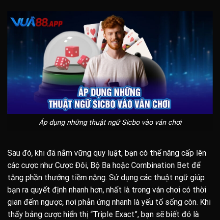
Áp dụng những thuật ngữ Sicbo vào ván chơi
Sau đó, khi đã nắm vững quy luật, bạn có thể nâng cấp lên
các cược như Cược Đôi, Bộ Ba hoặc Combination Bet để
tăng phần thưởng tiềm năng. Sử dụng các thuật ngữ giúp
bạn ra quyết định nhanh hơn, nhất là trong ván chơi có thời
gian đếm ngược, nơi phản ứng nhanh là yếu tố sống còn. Khi
thấy bảng cược hiển thị “Triple Exact”, bạn sẽ biết đó là