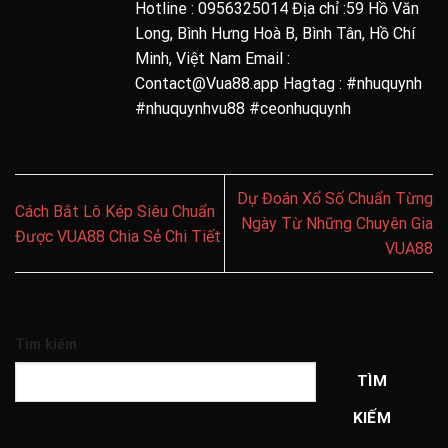
Hotline : 0956325014 Địa chỉ :59 Hồ Văn
Long, Bình Hưng Hoà B, Bình Tân, Hồ Chí
Minh, Việt Nam Email :
Contact@Vua88.app
Hagtag : #nhuquynh
#nhuquynhvu88 #ceonhuquynh
Dự Đoán Xổ Số Chuẩn Từng
Cách Bắt Lô Kép Siêu Chuẩn
Ngày Từ Những Chuyên Gia
Được VUA88 Chia Sẻ Chi Tiết
VUA88
Tìm kiếm
TÌM
KIẾM