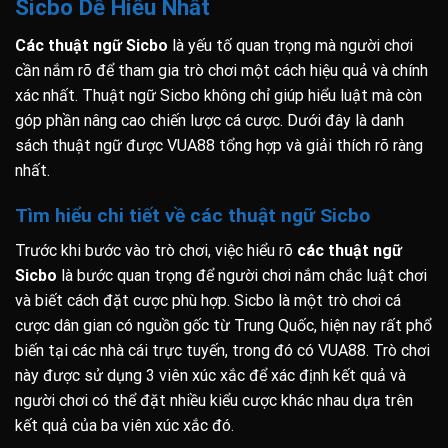
Sicbo Dễ Hiểu Nhất
Các thuật ngữ Sicbo
là yếu tố quan trọng mà người chơi
cần nắm rõ để tham gia trò chơi một cách hiệu quả và chính
xác nhất. Thuật ngữ Sicbo không chỉ giúp hiểu luật mà còn
góp phần nâng cao chiến lược cá cược. Dưới đây là danh
sách thuật ngữ được VUA88 tổng hợp và giải thích rõ ràng
nhất.
Tìm hiểu chi tiết về các thuật ngữ Sicbo
Trước khi bước vào trò chơi, việc hiểu rõ
các thuật ngữ
Sicbo
là bước quan trọng để người chơi nắm chắc luật chơi
và biết cách đặt cược phù hợp. Sicbo là một trò chơi cá
cược dân gian có nguồn gốc từ Trung Quốc, hiện nay rất phổ
biến tại các nhà cái trực tuyến, trong đó có VUA88. Trò chơi
này được sử dụng 3 viên xúc xắc để xác định kết quả và
người chơi có thể đặt nhiều kiểu cược khác nhau dựa trên
kết quả của ba viên xúc xắc đó.