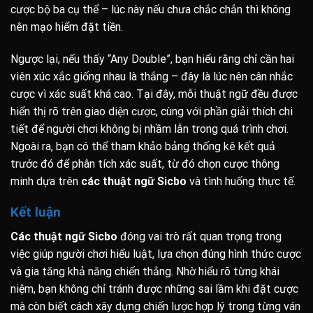
cược bộ ba cụ thể – lúc này nếu chưa chắc chắn thì không
nên mạo hiểm đặt tiền.
Ngược lại, nếu thấy “Any Double”, bạn hiểu rằng chỉ cần hai
viên xúc xắc giống nhau là thắng – đây là lúc nên cân nhắc
cược vì xác suất khá cao. Tại đây, mỗi thuật ngữ đều được
hiển thị rõ trên giao diện cược, cùng với phần giải thích chi
tiết để người chơi không bị nhầm lẫn trong quá trình chơi.
Ngoài ra, bạn có thể tham khảo bảng thống kê kết quả
trước đó để phân tích xác suất, từ đó chọn cược thông
minh dựa trên
các thuật ngữ Sicbo
và tình huống thực tế.
Kết luận
Các thuật ngữ Sicbo
đóng vai trò rất quan trọng trong
việc giúp người chơi hiểu luật, lựa chọn đúng hình thức cược
và gia tăng khả năng chiến thắng. Nhờ hiểu rõ từng khái
niệm, bạn không chỉ tránh được những sai lầm khi đặt cược
mà còn biết cách xây dựng chiến lược hợp lý trong từng ván