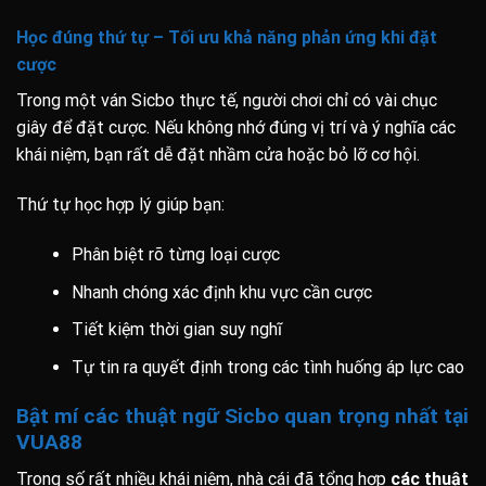
Học đúng thứ tự – Tối ưu khả năng phản ứng khi đặt
cược
Trong một ván Sicbo thực tế, người chơi chỉ có vài chục
giây để đặt cược. Nếu không nhớ đúng vị trí và ý nghĩa các
khái niệm, bạn rất dễ đặt nhầm cửa hoặc bỏ lỡ cơ hội.
Thứ tự học hợp lý giúp bạn:
Phân biệt rõ từng loại cược
Nhanh chóng xác định khu vực cần cược
Tiết kiệm thời gian suy nghĩ
Tự tin ra quyết định trong các tình huống áp lực cao
Bật mí các thuật ngữ Sicbo quan trọng nhất tại
VUA88
Trong số rất nhiều khái niệm, nhà cái đã tổng hợp
các thuật