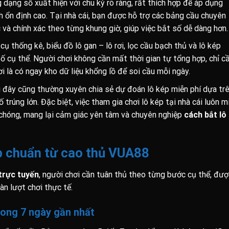
 dạng số xuất hiện với chu kỳ rõ ràng, rất thích hợp để áp dụng
h ổn định cao. Tại nhà cái, bạn được hỗ trợ các bảng cầu chuyên
c và chính xác theo từng khung giờ, giúp việc bắt số dễ dàng hơn.
cụ thống kê, biểu đồ lô gan – lô rơi, lọc cầu bạch thủ và lô kép
ố cụ thể. Người chơi không cần mất thời gian tự tổng hợp, chỉ c
 là có ngay kho dữ liệu khổng lồ để soi cầu mỗi ngày.
i đây cũng thường xuyên chia sẻ dự đoán lô kép miễn phí dựa tr
 trúng lớn. Đặc biệt, việc tham gia chơi lô kép tại nhà cái luôn m
h chóng, mang lại cảm giác yên tâm và chuyên nghiệp
cách bắt lô
p chuẩn từ cao thủ VUA88
 trực tuyến
, người chơi cần tuân thủ theo từng bước cụ thể, đượ
àn lượt chơi thực tế.
trong 7 ngày gần nhất