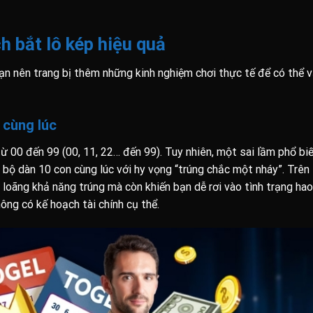
 bắt lô kép hiệu quả
bạn nên trang bị thêm những kinh nghiệm chơi thực tế để có thể 
 cùng lúc
ừ 00 đến 99 (00, 11, 22… đến 99). Tuy nhiên, một sai lầm phổ bi
 bộ dàn 10 con cùng lúc với hy vọng “trúng chắc một nháy”. Trên
m loãng khả năng trúng mà còn khiến bạn dễ rơi vào tình trạng hao
ông có kế hoạch tài chính cụ thể.