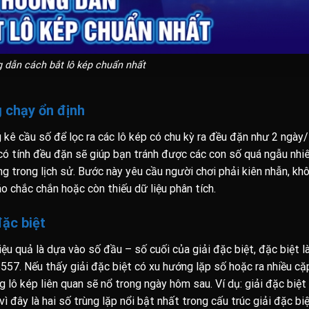
 dẫn cách bắt lô kép chuẩn nhất
g chạy ổn định
 kê cầu số để lọc ra các lô kép có chu kỳ ra đều đặn như 2 ngày
 có tính đều đặn sẽ giúp bạn tránh được các con số quá ngẫu nhi
ràng trong lịch sử. Bước này yêu cầu người chơi phải kiên nhẫn, kh
o chắc chắn hoặc còn thiếu dữ liệu phân tích.
đặc biệt
ệu quả là dựa vào số đầu – số cuối của giải đặc biệt, đặc biệt l
5557. Nếu thấy giải đặc biệt có xu hướng lặp số hoặc ra nhiều cặ
 lô kép liên quan sẽ nổ trong ngày hôm sau. Ví dụ: giải đặc biệt
 đây là hai số trùng lặp nổi bật nhất trong cấu trúc giải đặc bi