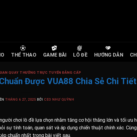
NO
THỂ THAO
GAME BÀI
LÔ ĐỀ
HƯỚNG DẪN
CH
 GIAN QUAY THƯỞNG TRỰC TUYẾN ĐẲNG CẤP
 Chuẩn Được VUA88 Chia Sẻ Chi Tiết
RÊN
THÁNG 6 27, 2025
BỞI
CEO NHƯ QUỲNH
người chơi lô đề lựa chọn nhằm tăng cơ hội thắng lớn và tối ưu 
ỏi sự tính toán, quan sát và áp dụng chiến thuật chính xác. Cùng
kép chuẩn nhất trong bài viết sau.