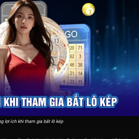
 lợi ích khi tham gia bắt lô kép