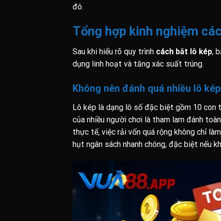
đó.
Tổng hợp kinh nghiệm cách
Sau khi hiểu rõ quy trình
cách bắt lô kép
, 
dụng linh hoạt và tăng xác suất trúng.
Không nên đánh quá nhiều lô kép
Lô kép là dạng lô số đặc biệt gồm 10 con t
của nhiều người chơi là tham lam đánh toàn
thực tế, việc rải vốn quá rộng không chỉ là
hụt ngân sách nhanh chóng, đặc biệt nếu kh