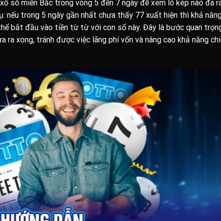
 xổ số miền Bắc trong vòng 5 đến 7 ngày để xem lô kép nào đã r
dụ: nếu trong 5 ngày gần nhất chưa thấy 77 xuất hiện thì khả năn
ó thể bắt đầu vào tiền từ từ với con số này. Đây là bước quan trọn
 ra xong, tránh được việc lãng phí vốn và nâng cao khả năng ch