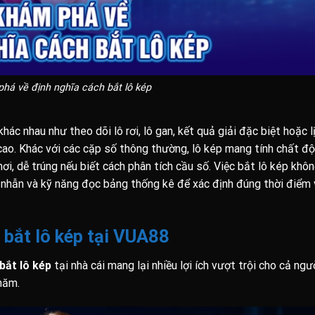
há về định nghĩa cách bắt lô kép
c nhau như theo dõi lô rơi, lô gan, kết quả giải đặc biệt hoặc l
cao. Khác với các cặp số thông thường, lô kép mang tính chất đ
ơi, dễ trúng nếu biết cách phân tích cầu số. Việc bắt lô kép khô
n nhẫn và kỹ năng đọc bảng thống kê để xác định đúng thời điểm
 bắt lô kép tại VUA88
bắt lô kép
tại nhà cái mang lại nhiều lợi ích vượt trội cho cả ngư
năm.