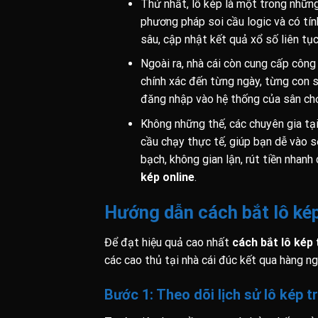
Thứ nhất, lô kép là một trong những
phương pháp soi cầu logic và có tín
sâu, cập nhật kết quả xổ số liên tụ
Ngoài ra, nhà cái còn cung cấp công 
chính xác đến từng ngày, từng con s
đăng nhập vào hệ thống của sân chơi
Không những thế, các chuyên gia tạ
cầu chạy thực tế, giúp bạn dễ vào số
bạch, không gian lận, rút tiền nhan
kép online
.
Hướng dẫn cách bắt lô ké
Để đạt hiệu quả cao nhất
cách bắt lô kép
các cao thủ tại nhà cái đúc kết qua hàng ng
Bước 1: Theo dõi lịch sử lô kép 